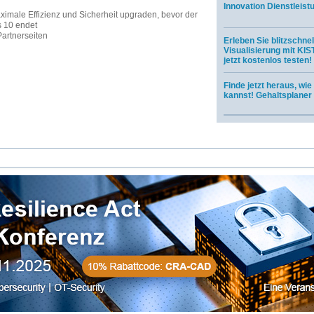
Innovation Dienstleist
ximale Effizienz und Sicherheit upgraden, bevor der
s 10 endet
rtnerseiten
Erleben Sie blitzschne
Visualisierung mit KI
jetzt kostenlos testen!
Finde jetzt heraus, wi
kannst! Gehaltsplaner 