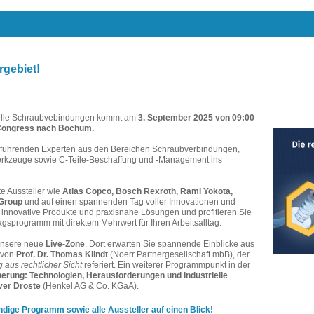
gebiet!
ielle Schraubvebindungen kommt am
3. September 2025 von 09:00
rCongress nach Bochum.
t führenden Experten aus den Bereichen Schraubverbindungen,
rkzeuge sowie C-Teile-Beschaffung und -Management ins
e Aussteller wie
Atlas Copco, Bosch Rexroth, Rami Yokota,
Group
und auf einen spannenden Tag voller Innovationen und
innovative Produkte und praxisnahe Lösungen und profitieren Sie
ragsprogramm mit direktem Mehrwert für Ihren Arbeitsalltag.
 unsere neue
Live-Zone
. Dort erwarten Sie spannende Einblicke aus
 von
Prof. Dr. Thomas Klindt
(Noerr Partnergesellschaft mbB), der
g aus rechtlicher Sicht
referiert. Ein weiterer Programmpunkt in der
erung: Technologien, Herausforderungen und industrielle
ver Droste
(Henkel AG & Co. KGaA).
ändige Programm sowie alle Aussteller auf einen Blick!