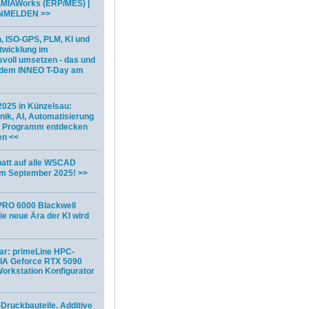
LMIAWorks (ERP/MES) |
NMELDEN >>
n, ISO-GPS, PLM, KI und
twicklung im
voll umsetzen - das und
f dem INNEO T-Day am
025 in Künzelsau:
ik, AI, Automatisierung
ze Programm entdecken
en <<
att auf alle WSCAD
im September 2025! >>
PRO 6000 Blackwell
ie neue Ära der KI wird
bar: primeLine HPC-
DIA Geforce RTX 5090
orkstation Konfigurator
-Druckbauteile. Additive