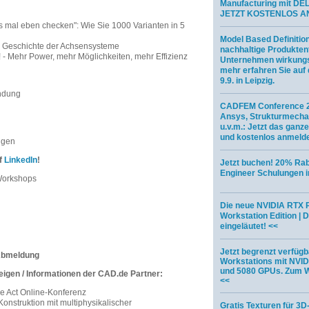
Manufacturing mit DE
JETZT KOSTENLOS A
s mal eben checken": Wie Sie 1000 Varianten in 5
Model Based Definitio
e Geschichte der Achsensysteme
nachhaltige Produkten
! - Mehr Power, mehr Möglichkeiten, mehr Effizienz
Unternehmen wirkungs
mehr erfahren Sie au
9.9. in Leipzig.
ndung
CADFEM Conference 2
Ansys, Strukturmechan
u.v.m.: Jetzt das gan
und kostenlos anmeld
ngen
uf
LinkedIn
!
Jetzt buchen! 20% Rab
Engineer Schulungen 
Workshops
Die neue NVIDIA RTX 
Workstation Edition | D
eingeläutet! <<
Jetzt begrenzt verfüg
 Abmeldung
Workstations mit NVI
und 5080 GPUs. Zum W
eigen / Informationen der CAD.de Partner:
<<
ce Act Online-Konferenz
onstruktion mit multiphysikalischer
Gratis Texturen für 3D