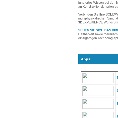
fundiertes Wissen bei den 
an Konstruktionskriterien a
Verbinden Sie Ihre SOLID
multiphysikalischen Simula
3D
EXPERIENCE Works Simula
SEHEN SIE SICH DAS VI
Haltbarkeit sowie thermisc
einzigartigen Technologiep
Apps