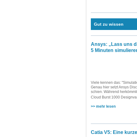
Gut zu wissen
Ansys: „Lass uns d
5 Minuten simuliere
Viele kennen das: "Simulati
Genau hier setzt Ansys Disc
schien. Während herkömmli
Cloud Burst 1000 Designvar
>> mehr lesen
Catia V5: Eine kur