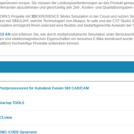
Ingenieuren voraus. Sie müssen die Leistungsanforderungen an das Produkt genau
ufeinander abzustimmen und gleichzeitig alle Zeit-, Kosten- und Qualitätsvorgaben 
WORKS Projekte mit
3D
EXPERIENCE Works Simulation in der Cloud und nutzen Sie
tion mit SIMULIA®, welche Technologien von Abaqus, fe-safe und der CST Studio Su
tion ermöglicht Ihnen jederzeit eine flexible und bedarfsgerechte Auswahl der S
DEO AN
und erfahren Sie, wie durch multiphysikalische Simulation unter Berücksicht
hen und elektromagnetischen Eigenschaften ein besseres E-Bike konstruiert wurde 
lattform hochwertige Produkte entwickeln können.
Postprozessoren für Autodesk Fusion 360 CAD/CAM
Startup TOOLS
E3.view
DMC-CODE Generator