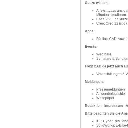
Gut zu wissen:
Ansys: „Lass uns da
Minuten simulieren.
Catia V5: Eine kurz
Creo: Creo 12 ist da
Apps:
Für Ihre CAD-Anwe
Events:
Webinare
Seminare & Schulu
Folgt CAD.de jetzt auch a
Veranstaltungen & 
Meldungen:
Pressemeldungen
Anwenderberichte
Whitepaper
Redaktion - Impressum -
Bitte beachten Sie die Anz
IBF: Cyber Resilien
SolidWorks: E-Bike-K