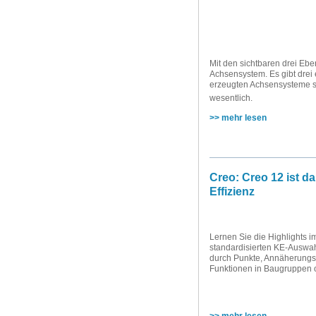
Mit den sichtbaren drei Eb
Achsensystem. Es gibt drei
erzeugten Achsensysteme se
wesentlich.
>> mehr lesen
Creo: Creo 12 ist d
Effizienz
Lernen Sie die Highlights 
standardisierten KE-Auswah
durch Punkte, Annäherungsf
Funktionen in Baugruppen 
>> mehr lesen