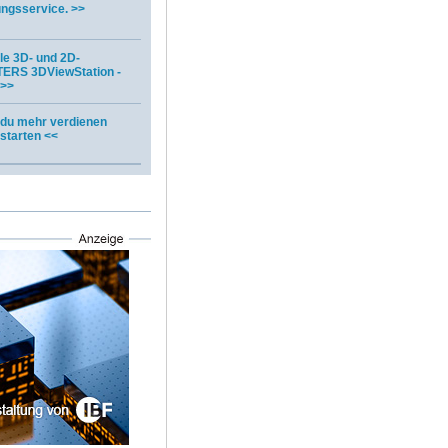
ungsservice. >>
lle 3D- und 2D-
STERS 3DViewStation -
 >>
e du mehr verdienen
starten <<